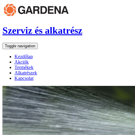
Szerviz és alkatrész
Toggle navigation
Kezdőlap
Akciók
Termékek
Alkatrészek
Kapcsolat