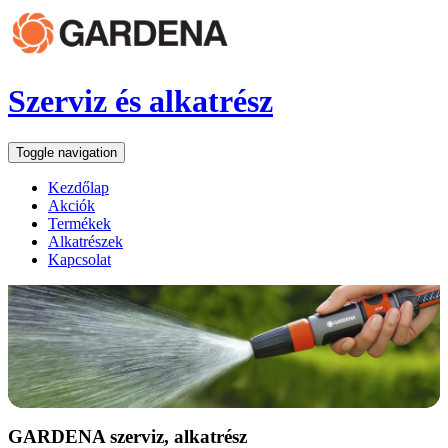
Szerviz és alkatrész
Toggle navigation
Kezdőlap
Akciók
Termékek
Alkatrészek
Kapcsolat
GARDENA szerviz, alkatrész