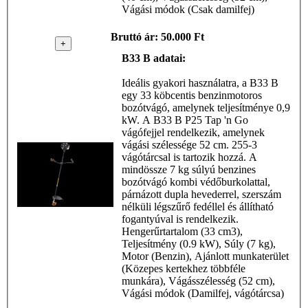
Vágási módok (Csak damilfej)
Mc Culloch - B33 B
Bruttó ár: 50.000 Ft
+
B33 B adatai:
Ideális gyakori használatra, a B33 B
egy 33 köbcentis benzinmotoros
bozótvágó, amelynek teljesítménye 0,9
kW. A B33 B P25 Tap 'n Go
vágófejjel rendelkezik, amelynek
vágási szélessége 52 cm. 255-3
vágótárcsal is tartozik hozzá. A
mindössze 7 kg súlyú benzines
bozótvágó kombi védőburkolattal,
párnázott dupla hevederrel, szerszám
nélküli légszűrő fedéllel és állítható
fogantyúval is rendelkezik.
Hengerűrtartalom (33 cm3),
Teljesítmény (0.9 kW), Súly (7 kg),
Motor (Benzin), Ajánlott munkaterület
(Közepes kertekhez többféle
munkára), Vágásszélesség (52 cm),
Vágási módok (Damilfej, vágótárcsa)