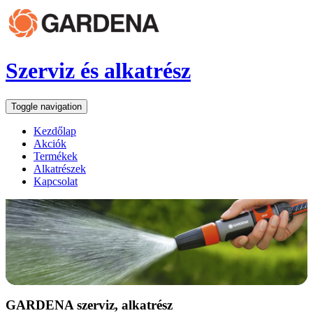
Szerviz és alkatrész
Toggle navigation
Kezdőlap
Akciók
Termékek
Alkatrészek
Kapcsolat
GARDENA szerviz, alkatrész