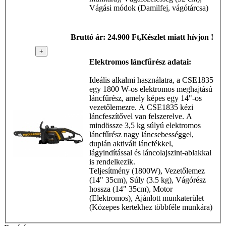
Vágási módok (Damilfej, vágótárcsa)
Mc Culloch -
Elektromos
Bruttó ár: 24.900 Ft,Készlet miatt hívjon !
láncfűrész
+
Elektromos láncfűrész adatai:
Ideális alkalmi használatra, a CSE1835
egy 1800 W-os elektromos meghajtású
láncfűrész, amely képes egy 14"-os
vezetőlemezre. A CSE1835 kézi
láncfeszítővel van felszerelve. A
mindössze 3,5 kg súlyú elektromos
láncfűrész nagy láncsebességgel,
duplán aktivált láncfékkel,
lágyindítással és láncolajszint-ablakkal
is rendelkezik.
Teljesítmény (1800W), Vezetőlemez
(14" 35cm), Súly (3.5 kg), Vágórész
hossza (14" 35cm), Motor
(Elektromos), Ajánlott munkaterület
(Közepes kertekhez többféle munkára)