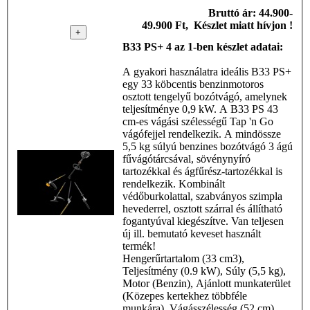
Mc Culloch - B33 PS+ 4
Bruttó ár: 44.900-
az 1-ben készlet
49.900 Ft, Készlet miatt hívjon !
+
B33 PS+ 4 az 1-ben készlet adatai:
A gyakori használatra ideális B33 PS+
egy 33 köbcentis benzinmotoros
osztott tengelyű bozótvágó, amelynek
teljesítménye 0,9 kW. A B33 PS 43
cm-es vágási szélességű Tap 'n Go
vágófejjel rendelkezik. A mindössze
5,5 kg súlyú benzines bozótvágó 3 ágú
fűvágótárcsával, sövénynyíró
tartozékkal és ágfűrész-tartozékkal is
rendelkezik. Kombinált
védőburkolattal, szabványos szimpla
hevederrel, osztott szárral és állítható
fogantyúval kiegészítve. Van teljesen
új ill. bemutató keveset használt
termék!
Hengerűrtartalom (33 cm3),
Teljesítmény (0.9 kW), Súly (5,5 kg),
Motor (Benzin), Ajánlott munkaterület
(Közepes kertekhez többféle
munkára), Vágásszélesség (52 cm),