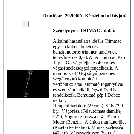
Mc Culloch -
Szegélynyíró
Bruttó ár: 29.900Ft, Készlet miatt hívjon!
TRIMAC
+
Szegélynyíró TRIMAC adatai:
Alkalmi használatra ideális Trimmac
egy 25 köbcentiméteres,
benzinmotoros trimmer, amelynek
teljesítménye 0,6 kW. A Trimmac P25
Tap 'n Go vágófejjel és 40 cm-es
vágási szélességgel rendelkezik. A
mindössze 3,9 kg súlyú benzines
szegélynyíró kombinált
védőburkolattal, állítható fogantyúval
és szerszám nélküli légszűrővel is
rendelkezik. Bemutató gép ! Doboz
nélkül.
Hengerűrtartalom (25cm3), Súly (3,9
kg), Vágórész (Félautómata damilfej
P25), Vágórész hossza (14" 35cm),
Motor (Benzin), Ajánlott munkaterület
(Kisebb kertekhez), Munka szélesség
(40 cm), Vágásszélesség (52 cm),